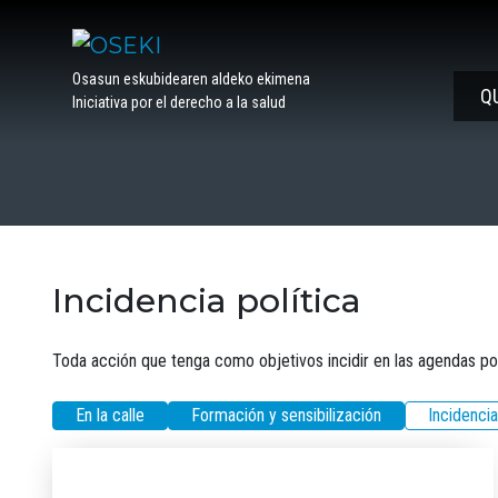
Saltar
al
contenido
Osasun eskubidearen aldeko ekimena
Q
Iniciativa por el derecho a la salud
Incidencia política
Toda acción que tenga como objetivos incidir en las agendas polít
En la calle
Formación y sensibilización
Incidencia