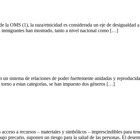
e la OMS (1), la raza/etnicidad es considerada un eje de desigualdad a
s inmigrantes han mostrado, tanto a nivel nacional como […]
n un sistema de relaciones de poder fuertemente anidadas y reproducidas
torno a estas categorías, se han impuesto dos géneros […]
cceso a recursos – materiales y simbólicos – imprescindibles para tene
bajo precario, suponen un riesgo para la salud de las personas. El dese