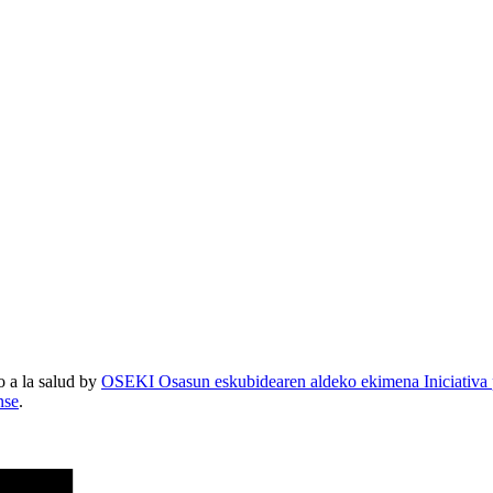
 a la salud
by
OSEKI Osasun eskubidearen aldeko ekimena Iniciativa p
nse
.