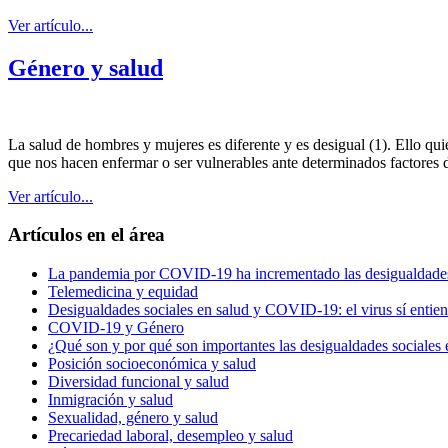
Ver artículo...
Género y salud
La salud de hombres y mujeres es diferente y es desigual (1). Ello qui
que nos hacen enfermar o ser vulnerables ante determinados factores 
Ver artículo...
Artículos en el área
La pandemia por COVID-19 ha incrementado las desigualdades 
Telemedicina y equidad
Desigualdades sociales en salud y COVID-19: el virus sí entien
COVID-19 y Género
¿Qué son y por qué son importantes las desigualdades sociales 
Posición socioeconómica y salud
Diversidad funcional y salud
Inmigración y salud
Sexualidad, género y salud
Precariedad laboral, desempleo y salud