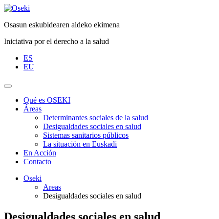
Saltar
al
Osasun eskubidearen aldeko ekimena
contenido
Iniciativa por el derecho a la salud
ES
EU
Qué es OSEKI
Áreas
Determinantes sociales de la salud
Desigualdades sociales en salud
Sistemas sanitarios públicos
La situación en Euskadi
En Acción
Contacto
Oseki
Areas
Desigualdades sociales en salud
Desigualdades sociales en salud