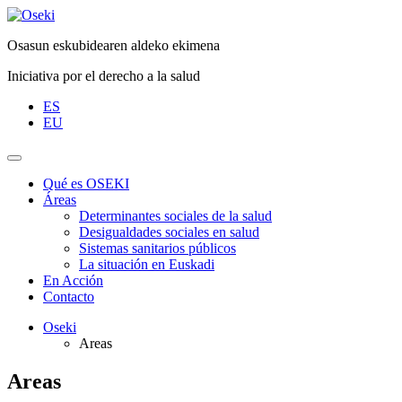
Saltar
al
Osasun eskubidearen aldeko ekimena
contenido
Iniciativa por el derecho a la salud
ES
EU
Qué es OSEKI
Áreas
Determinantes sociales de la salud
Desigualdades sociales en salud
Sistemas sanitarios públicos
La situación en Euskadi
En Acción
Contacto
Oseki
Areas
Areas