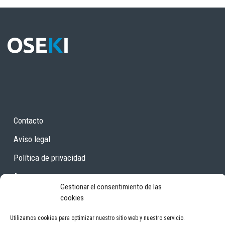
Contacto
Aviso legal
Política de privacidad
Areas
Gestionar el consentimiento de las
cookies
OSEKI Osasun eskubidearen aldeko ekimena Iniciativa por el derecho a la
Utilizamos cookies para optimizar nuestro sitio web y nuestro servicio.
salud
by
OSEKI Osasun eskubidearen aldeko ekimena Iniciativa por el