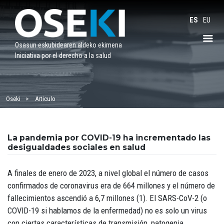
Saltar
al
ES
EU
contenido
Osasun eskubidearen aldeko ekimena
Iniciativa por el derecho a la salud
Oseki
Articulo
La pandemia por COVID-19 ha incrementado las
desigualdades sociales en salud
A finales de enero de 2023, a nivel global el número de casos
confirmados de coronavirus era de 664 millones y el número de
fallecimientos ascendió a 6,7 millones (1). El SARS-CoV-2 (o
COVID-19 si hablamos de la enfermedad) no es solo un virus
con ciertas características de transmisión, patogenia,