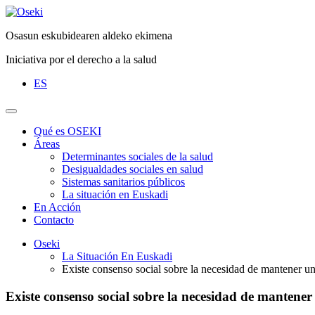
Saltar
al
Osasun eskubidearen aldeko ekimena
contenido
Iniciativa por el derecho a la salud
ES
Qué es OSEKI
Áreas
Determinantes sociales de la salud
Desigualdades sociales en salud
Sistemas sanitarios públicos
La situación en Euskadi
En Acción
Contacto
Oseki
La Situación En Euskadi
Existe consenso social sobre la necesidad de mantener un 
Existe consenso social sobre la necesidad de mantener