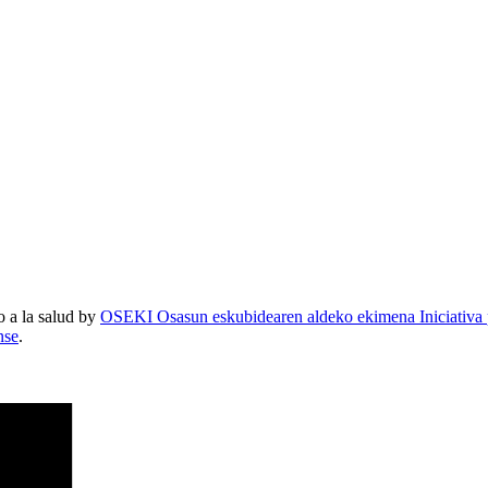
 a la salud
by
OSEKI Osasun eskubidearen aldeko ekimena Iniciativa p
nse
.