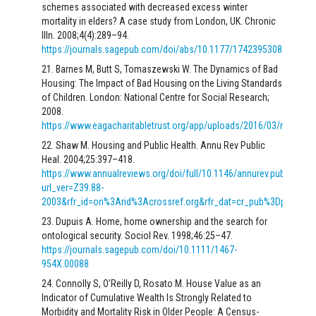
schemes associated with decreased excess winter
mortality in elders? A case study from London, UK. Chronic
Illn. 2008;4(4):289–94.
https://journals.sagepub.com/doi/abs/10.1177/1742395308090620
Barnes M, Butt S, Tomaszewski W. The Dynamics of Bad
Housing: The Impact of Bad Housing on the Living Standards
of Children. London: National Centre for Social Research;
2008.
https://www.eagacharitabletrust.org/app/uploads/2016/03/natcendy
Shaw M. Housing and Public Health. Annu Rev Public
Heal. 2004;25:397–418.
https://www.annualreviews.org/doi/full/10.1146/annurev.publhealth
url_ver=Z39.88-
2003&rfr_id=ori%3Arid%3Acrossref.org&rfr_dat=cr_pub%3Dpubmed
Dupuis A. Home, home ownership and the search for
ontological security. Sociol Rev. 1998;46:25–47.
https://journals.sagepub.com/doi/10.1111/1467-
954X.00088
Connolly S, O’Reilly D, Rosato M. House Value as an
Indicator of Cumulative Wealth Is Strongly Related to
Morbidity and Mortality Risk in Older People: A Census-