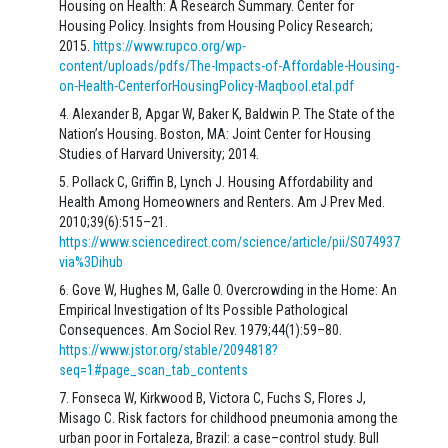
Housing on Health: A Research Summary. Center for
Housing Policy. Insights from Housing Policy Research;
2015.
https://www.rupco.org/wp-
content/uploads/pdfs/The-Impacts-of-Affordable-Housing-
on-Health-CenterforHousingPolicy-Maqbool.etal.pdf
Alexander B, Apgar W, Baker K, Baldwin P. The State of the
Nation’s Housing. Boston, MA: Joint Center for Housing
Studies of Harvard University; 2014.
Pollack C, Griffin B, Lynch J. Housing Affordability and
Health Among Homeowners and Renters. Am J Prev Med.
2010;39(6):515–21.
https://www.sciencedirect.com/science/article/pii/S074937971000
via%3Dihub
Gove W, Hughes M, Galle O. Overcrowding in the Home: An
Empirical Investigation of Its Possible Pathological
Consequences. Am Sociol Rev. 1979;44(1):59–80.
https://www.jstor.org/stable/2094818?
seq=1#page_scan_tab_contents
Fonseca W, Kirkwood B, Victora C, Fuchs S, Flores J,
Misago C. Risk factors for childhood pneumonia among the
urban poor in Fortaleza, Brazil: a case–control study. Bull