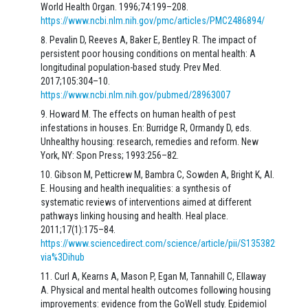
World Health Organ. 1996;74:199–208.
https://www.ncbi.nlm.nih.gov/pmc/articles/PMC2486894/
Pevalin D, Reeves A, Baker E, Bentley R. The impact of
persistent poor housing conditions on mental health: A
longitudinal population-based study. Prev Med.
2017;105:304–10.
https://www.ncbi.nlm.nih.gov/pubmed/28963007
Howard M. The effects on human health of pest
infestations in houses. En: Burridge R, Ormandy D, eds.
Unhealthy housing: research, remedies and reform. New
York, NY: Spon Press; 1993:256–82.
Gibson M, Petticrew M, Bambra C, Sowden A, Bright K, Al.
E. Housing and health inequalities: a synthesis of
systematic reviews of interventions aimed at different
pathways linking housing and health. Heal place.
2011;17(1):175–84.
https://www.sciencedirect.com/science/article/pii/S135382921000
via%3Dihub
Curl A, Kearns A, Mason P, Egan M, Tannahill C, Ellaway
A. Physical and mental health outcomes following housing
improvements: evidence from the GoWell study. Epidemiol