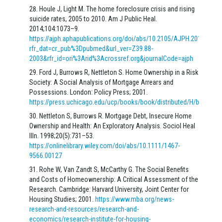
Houle J, Light M. The home foreclosure crisis and rising
suicide rates, 2005 to 2010. Am J Public Heal.
2014;104:1073–9.
https://ajph.aphapublications.org/doi/abs/10.2105/AJPH.2013.3017
rfr_dat=cr_pub%3Dpubmed&url_ver=Z39.88-
2003&rfr_id=ori%3Arid%3Acrossref.org&journalCode=ajph
Ford J, Burrows R, Nettleton S. Home Ownership in a Risk
Society: A Social Analysis of Mortgage Arrears and
Possessions. London: Policy Press; 2001.
https://press.uchicago.edu/ucp/books/book/distributed/H/bo13443
Nettleton S, Burrows R. Mortgage Debt, Insecure Home
Ownership and Health: An Exploratory Analysis. Sociol Heal
Illn. 1998;20(5):731–53.
https://onlinelibrary.wiley.com/doi/abs/10.1111/1467-
9566.00127
Rohe W, Van Zandt S, McCarthy G. The Social Benefits
and Costs of Homeownership: A Critical Assessment of the
Research. Cambridge: Harvard University, Joint Center for
Housing Studies; 2001.
https://www.mba.org/news-
research-and-resources/research-and-
economics/research-institute-for-housing-