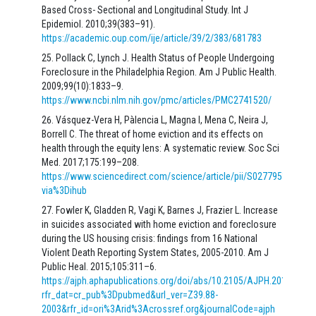
Based Cross- Sectional and Longitudinal Study. Int J
Epidemiol. 2010;39(383–91).
https://academic.oup.com/ije/article/39/2/383/681783
Pollack C, Lynch J. Health Status of People Undergoing
Foreclosure in the Philadelphia Region. Am J Public Health.
2009;99(10):1833–9.
https://www.ncbi.nlm.nih.gov/pmc/articles/PMC2741520/
Vásquez-Vera H, Pàlencia L, Magna I, Mena C, Neira J,
Borrell C. The threat of home eviction and its effects on
health through the equity lens: A systematic review. Soc Sci
Med. 2017;175:199–208.
https://www.sciencedirect.com/science/article/pii/S027795361730
via%3Dihub
Fowler K, Gladden R, Vagi K, Barnes J, Frazier L. Increase
in suicides associated with home eviction and foreclosure
during the US housing crisis: findings from 16 National
Violent Death Reporting System States, 2005-2010. Am J
Public Heal. 2015;105:311–6.
https://ajph.aphapublications.org/doi/abs/10.2105/AJPH.2014.3019
rfr_dat=cr_pub%3Dpubmed&url_ver=Z39.88-
2003&rfr_id=ori%3Arid%3Acrossref.org&journalCode=ajph