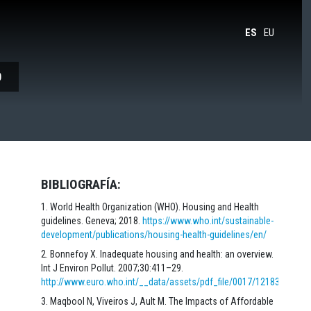
ES
EU
O
BIBLIOGRAFÍA:
World Health Organization (WHO). Housing and Health
guidelines. Geneva; 2018.
https://www.who.int/sustainable-
development/publications/housing-health-guidelines/en/
Bonnefoy X. Inadequate housing and health: an overview.
Int J Environ Pollut. 2007;30:411–29.
http://www.euro.who.int/__data/assets/pdf_file/0017/121832/E906
Maqbool N, Viveiros J, Ault M. The Impacts of Affordable