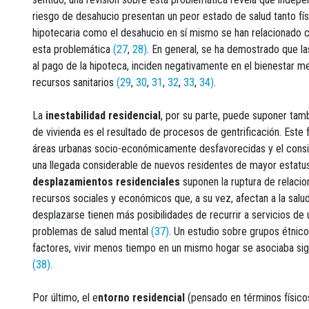
riesgo de desahucio presentan un peor estado de salud tanto f
hipotecaria como el desahucio en sí mismo se han relacionado c
esta problemática
(27
,
28)
. En general, se ha demostrado que las
al pago de la hipoteca, inciden negativamente en el bienestar me
recursos sanitarios
(29
,
30
,
31
,
32
,
33
,
34)
.
La
inestabilidad residencial
, por su parte, puede suponer tamb
de vivienda es el resultado de procesos de gentrificación. Este
áreas urbanas socio-económicamente desfavorecidas y el consi
una llegada considerable de nuevos residentes de mayor estat
desplazamientos residenciales
suponen la ruptura de relacio
recursos sociales y económicos que, a su vez, afectan a la salu
desplazarse tienen más posibilidades de recurrir a servicios de 
problemas de salud mental
(37)
. Un estudio sobre grupos étnic
factores, vivir menos tiempo en un mismo hogar se asociaba si
(38)
.
Por último, el e
ntorno residencial
(pensado en términos físicos