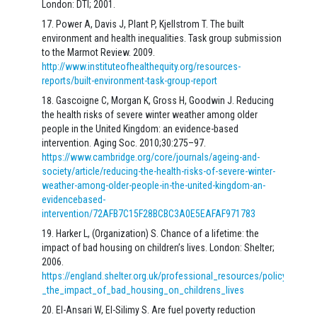
London: DTI; 2001.
Power A, Davis J, Plant P, Kjellstrom T. The built
environment and health inequalities. Task group submission
to the Marmot Review. 2009.
http://www.instituteofhealthequity.org/resources-
reports/built-environment-task-group-report
Gascoigne C, Morgan K, Gross H, Goodwin J. Reducing
the health risks of severe winter weather among older
people in the United Kingdom: an evidence-based
intervention. Aging Soc. 2010;30:275–97.
https://www.cambridge.org/core/journals/ageing-and-
society/article/reducing-the-health-risks-of-severe-winter-
weather-among-older-people-in-the-united-kingdom-an-
evidencebased-
intervention/72AFB7C15F28BCBC3A0E5EAFAF971783
Harker L, (Organization) S. Chance of a lifetime: the
impact of bad housing on children’s lives. London: Shelter;
2006.
https://england.shelter.org.uk/professional_resources/policy_and_r
_the_impact_of_bad_housing_on_childrens_lives
El-Ansari W, El-Silimy S. Are fuel poverty reduction