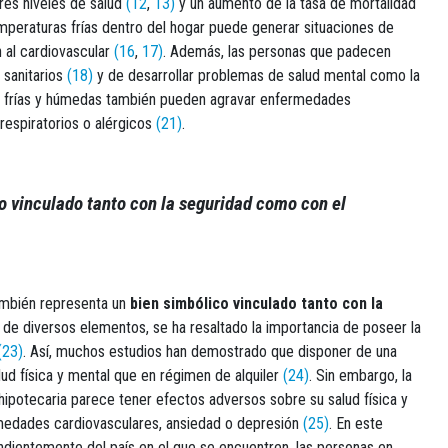
res niveles de salud
(12
,
13)
y un aumento de la tasa de mortalidad
mperaturas frías dentro del hogar puede generar situaciones de
n al cardiovascular
(16
,
17)
. Además, las personas que padecen
 sanitarios
(18)
y de desarrollar problemas de salud mental como la
s frías y húmedas también pueden agravar enfermedades
espiratorios o alérgicos
(21)
.
o vinculado tanto con la seguridad como con el
también representa un
bien simbólico vinculado tanto con la
de diversos elementos, se ha resaltado la importancia de poseer la
(23)
. Así, muchos estudios han demostrado que disponer de una
lud física y mental que en régimen de alquiler
(24)
. Sin embargo, la
 hipotecaria parece tener efectos adversos sobre su salud física y
rmedades cardiovasculares, ansiedad o depresión
(25)
. En este
ndientemente del país en el que se encuentren, las personas en