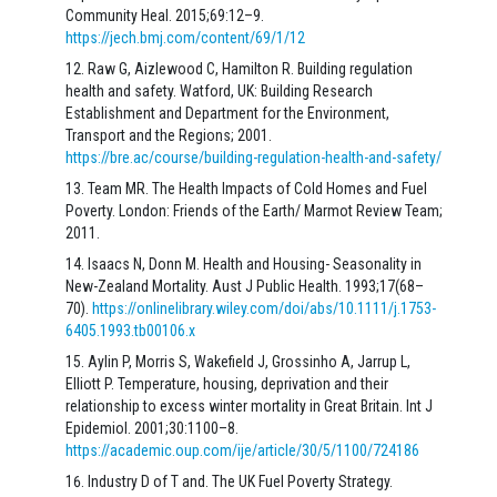
Community Heal. 2015;69:12–9.
https://jech.bmj.com/content/69/1/12
Raw G, Aizlewood C, Hamilton R. Building regulation
health and safety. Watford, UK: Building Research
Establishment and Department for the Environment,
Transport and the Regions; 2001.
https://bre.ac/course/building-regulation-health-and-safety/
Team MR. The Health Impacts of Cold Homes and Fuel
Poverty. London: Friends of the Earth/ Marmot Review Team;
2011.
Isaacs N, Donn M. Health and Housing- Seasonality in
New-Zealand Mortality. Aust J Public Health. 1993;17(68–
70).
https://onlinelibrary.wiley.com/doi/abs/10.1111/j.1753-
6405.1993.tb00106.x
Aylin P, Morris S, Wakefield J, Grossinho A, Jarrup L,
Elliott P. Temperature, housing, deprivation and their
relationship to excess winter mortality in Great Britain. Int J
Epidemiol. 2001;30:1100–8.
https://academic.oup.com/ije/article/30/5/1100/724186
Industry D of T and. The UK Fuel Poverty Strategy.