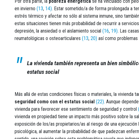
Por otra parte, la
pobreza energética
se ha vinculado con peo
en invierno
(13
,
14)
. Estar sometido/a de forma prolongada a te
estrés térmico y afectar no sólo al sistema inmune, sino tambié
estas situaciones tienen más probabilidad de recurrir a servicios
depresión, la ansiedad o el aislamiento social
(16
,
19)
. Las casa
reumatológicas o osteoarticulares
(13
,
20)
así como problemas r
La vivienda también representa un bien simbólic
estatus social
Más allá de estas condiciones físicas o materiales, la vivienda 
seguridad como con el estatus social
(22)
. Aunque depende 
vivienda para favorecer ese sentimiento de seguridad y control
vivienda en propiedad tiene un impacto más positivo sobre la sa
exposición de los/as propietarios/as al riesgo de una ejecución
psicológica, al aumentar la probabilidad de que padezcan enfe
sentido, una revisión sobre esta problemática revela que indepe