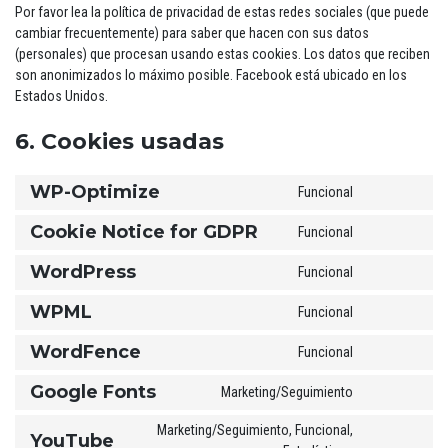
Por favor lea la política de privacidad de estas redes sociales (que puede
cambiar frecuentemente) para saber que hacen con sus datos
(personales) que procesan usando estas cookies. Los datos que reciben
son anonimizados lo máximo posible. Facebook está ubicado en los
Estados Unidos.
6. Cookies usadas
WP-Optimize
Funcional
Consent
to
Cookie Notice for GDPR
Funcional
Consent
service
to
wp-
WordPress
Funcional
Consent
service
optimize
to
cookie-
WPML
Funcional
Consent
service
notice-
to
wordpress
for-
WordFence
Funcional
Consent
service
gdpr
to
wpml
Google Fonts
Marketing/Seguimiento
Consent
service
to
wordfence
Marketing/Seguimiento, Funcional,
YouTube
service
Consent