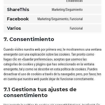
Estadísticas
google-
to
fonts
ShareThis
Marketing/Seguimiento
service
Consent
youtube
to
Facebook
Marketing/Seguimiento, Funcional
Consent
service
to
sharethis
Varios
Funcional
Consent
service
to
facebook
7. Consentimiento
service
varios
Cuando visites nuestra web por primera vez, te mostraremos una ventana
emergente con una explicación sobre las cookies. Tan pronto como
hagas clic en «Guardar preferencias», aceptas que usemos las
categorías de cookies y plugins que has seleccionado en la ventana
emergente, tal y como se describe en esta política de cookies. Puedes
desactivar el uso de cookies a través de tu navegador, pero, por favor, ten
en cuenta que nuestra web puede dejar de funcionar correctamente.
7.1 Gestiona tus ajustes de
consentimiento