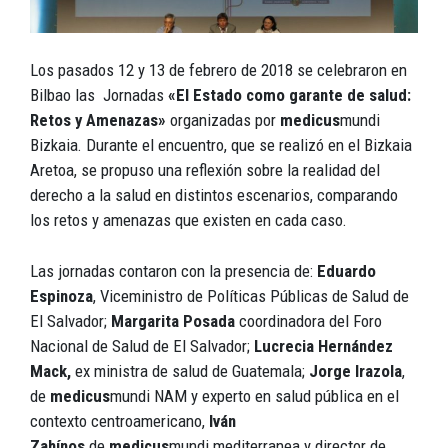
Los pasados 12 y 13 de febrero de 2018 se celebraron en
Bilbao las Jornadas
«El Estado como garante de salud:
Retos y Amenazas»
organizadas por
medicus
mundi
Bizkaia. Durante el encuentro, que se realizó en el Bizkaia
Aretoa, se propuso una reflexión sobre la realidad del
derecho a la salud en distintos escenarios, comparando
los retos y amenazas que existen en cada caso.
Las jornadas contaron con la presencia de:
Eduardo
Espinoza
, Viceministro de Políticas Públicas de Salud de
El Salvador;
Margarita Posada
coordinadora del Foro
Nacional de Salud de El Salvador;
Lucrecia Hernández
Mack,
ex ministra de salud de Guatemala;
Jorge Irazola
,
de
medicus
mundi NAM y experto en salud pública en el
contexto centroamericano,
Iván
Zahínos
de
medicus
mundi mediterranea y director de