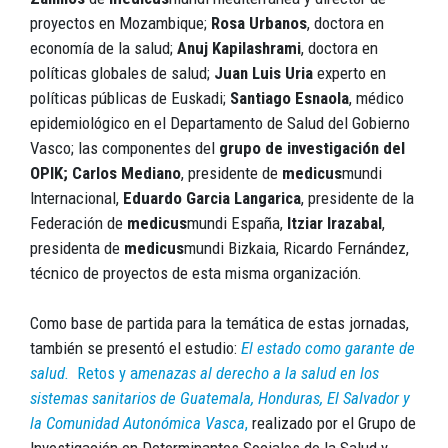
proyectos en Mozambique;
Rosa Urbanos
, doctora en
economía de la salud;
Anuj Kapilashrami
, doctora en
políticas globales de salud;
Juan Luis Uria
experto en
políticas públicas de Euskadi;
Santiago Esnaola
, médico
epidemiológico en el Departamento de Salud del Gobierno
Vasco; las componentes del
grupo de investigación del
OPIK;
Carlos Mediano
, presidente de
medicus
mundi
Internacional,
Eduardo Garcia Langarica
, presidente de la
Federación de
medicus
mundi España,
Itziar Irazabal
,
presidenta de
medicus
mundi Bizkaia, Ricardo Fernández,
técnico de proyectos de esta misma organización.
Como base de partida para la temática de estas jornadas,
también se presentó el estudio:
El estado como garante de
salud.
Retos y a
menazas al derecho a la salud en los
sistemas sanitarios de Guatemala, Honduras, El Salvador y
la Comunidad Autonómica Vasca
,
realizado por el Grupo de
Investigación en Determinantes Sociales de la Salud y