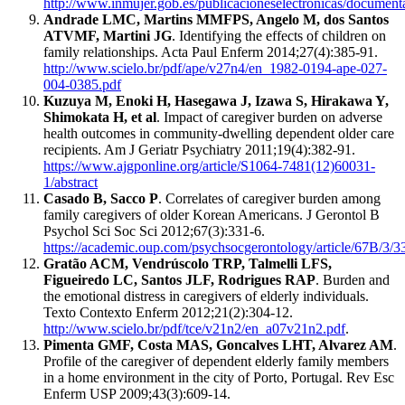
http://www.inmujer.gob.es/publicacioneselectronicas/docume
Andrade LMC, Martins MMFPS, Angelo M, dos Santos
ATVMF, Martini JG
. Identifying the effects of children on
family relationships. Acta Paul Enferm 2014;27(4):385-91.
http://www.scielo.br/pdf/ape/v27n4/en_1982-0194-ape-027-
004-0385.pdf
Kuzuya M, Enoki H, Hasegawa J, Izawa S, Hirakawa Y,
Shimokata H, et al
. Impact of caregiver burden on adverse
health outcomes in community-dwelling dependent older care
recipients. Am J Geriatr Psychiatry 2011;19(4):382-91.
https://www.ajgponline.org/article/S1064-7481(12)60031-
1/abstract
Casado B, Sacco P
. Correlates of caregiver burden among
family caregivers of older Korean Americans. J Gerontol B
Psychol Sci Soc Sci 2012;67(3):331-6.
https://academic.oup.com/psychsocgerontology/article/67B/3/
Gratão ACM, Vendrúscolo TRP, Talmelli LFS,
Figueiredo LC, Santos JLF, Rodrigues RAP
. Burden and
the emotional distress in caregivers of elderly individuals.
Texto Contexto Enferm 2012;21(2):304-12.
http://www.scielo.br/pdf/tce/v21n2/en_a07v21n2.pdf
.
Pimenta GMF, Costa MAS, Goncalves LHT, Alvarez AM
.
Profile of the caregiver of dependent elderly family members
in a home environment in the city of Porto, Portugal. Rev Esc
Enferm USP 2009;43(3):609-14.