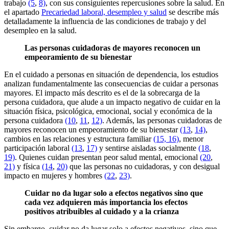
trabajo
(5
,
8)
, con sus consiguientes repercusiones sobre la salud. En
el apartado
Precariedad laboral, desempleo y salud
se describe más
detalladamente la influencia de las condiciones de trabajo y del
desempleo en la salud.
Las personas cuidadoras de mayores reconocen un
empeoramiento de su bienestar
En el cuidado a personas en situación de dependencia, los estudios
analizan fundamentalmente las consecuencias de cuidar a personas
mayores. El impacto más descrito es el de la sobrecarga de la
persona cuidadora, que alude a un impacto negativo de cuidar en la
situación física, psicológica, emocional, social y económica de la
persona cuidadora
(10
,
11
,
12)
. Además, las personas cuidadoras de
mayores reconocen un empeoramiento de su bienestar
(13
,
14)
,
cambios en las relaciones y estructura familiar
(15,
16)
, menor
participación laboral
(13
,
17)
y sentirse aisladas socialmente
(18
,
19)
. Quienes cuidan presentan peor salud mental, emocional
(20
,
21)
y física
(14
,
20)
que las personas no cuidadoras, y con desigual
impacto en mujeres y hombres
(22
,
23)
.
Cuidar no da lugar solo a efectos negativos sino que
cada vez adquieren más importancia los efectos
positivos atribuibles al cuidado y a la crianza
Sin embargo, cuidar no da lugar solo a efectos negativos, sino que