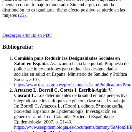
cuentan con un trabajo remunerado. Sin embargo, cuando la
distribución no es igualitaria, dicho efecto positivo se pierde en las
mujeres
(25)
.
Descargar artículo en PDF
Bibliografía:
Comisión para Reducir las Desigualdades Sociales en
Salud en España
. Avanzando hacia la equidad. Propuesta de
políticas e intervenciones para reducir las desigualdades
sociales en salud en España. Ministerio de Sanidad y Política
Social.; 2010.
https://www.mscbs.gob.es/profesionales/saludPublica/prevPro
Artazcoz L, Borrell C, Cortés I, Escribà-Agüir V,
Cascant L
. Los determinantes de la salud en una perspectiva
integradora de los enfoques de género, clase social y trabajo.
In: Borrell C, Artazcoz L, (Coord.), editors. 5ª monografía.
Sociedad Española de Epidemiología. Investigación en
género y salud. 1 ed. Cataluña: Sociedad Española de
Epidemiología; 2007. p. 21-43.
https://www.seepidemiologia.es/documents/dummy/5aMonSE