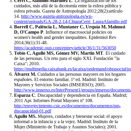
Cerri C, Alamillo-Martínez L
. La organización de los
cuidados, más allá de la dicotomía entre la esfera pública y
esfera privada. Gazeta de Antropología 2012;28(2):artículo
14.
http://www.gazeta-antropologia.es/wp-
content/uploads/GA-28-2-14-ChiaraCerri_LauraAlamillo.pdf
Borrell C, Palència L, Muntaner C, Urquía M, Malmusi
D, O'Campo P
. Influence of macrosocial policies on
women's health and gender inequalities. Epidemiol Rev
2014;36(1):31-48.
https://academic.oup.com/epirev/article/36/1/31/563050
Tobío C, Agulló MS, Gómez MV, Martin MT
. El cuidado
de las personas. Un reto para el siglo XXI. Fundación "la
Caixa"; 2010.
https://multimedia.caixabank.es/lacaixa/ondemand/obrasocial/p
Álvarez M.
Cuidados a las personas mayores en los hogares
españoles. El entorno familiar. 1ª ed. Madrid: Instituto de
Mayores y Servicios Sociales (IMSERSO); 2005.
http://www.imserso.es/InterPresent1/groups/imserso/document
Esparza C
. Discapacidad y dependencia en España. Madrid;
2011 Apr. Informes Portal Mayores nº 108.
http://envejecimiento.csic.es/documentos/documentos/pm-
discapacidad-01.pdf
Agulló MS.
Mujeres, cuidados y bienestar social: el apoyo
informal a la infancia y a la vejez. Madrid: Instituto de la
Mujer (Ministerio de Trabajo y Asuntos Sociales); 2001.