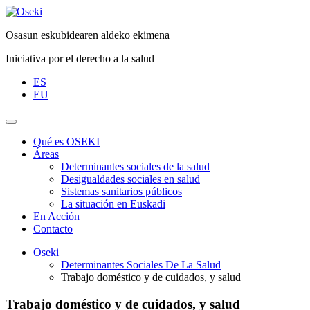
Saltar
al
Osasun eskubidearen aldeko ekimena
contenido
Iniciativa por el derecho a la salud
ES
EU
Qué es OSEKI
Áreas
Determinantes sociales de la salud
Desigualdades sociales en salud
Sistemas sanitarios públicos
La situación en Euskadi
En Acción
Contacto
Oseki
Determinantes Sociales De La Salud
Trabajo doméstico y de cuidados, y salud
Trabajo doméstico y de cuidados, y salud