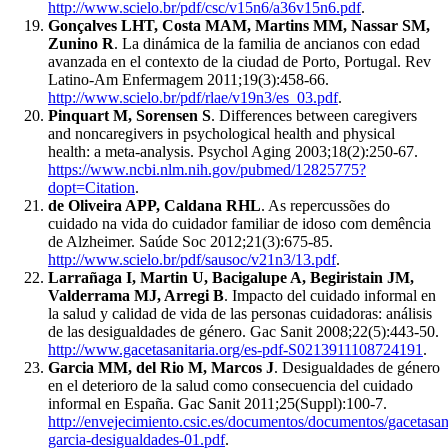
http://www.scielo.br/pdf/csc/v15n6/a36v15n6.pdf
.
Gonçalves LHT, Costa MAM, Martins MM, Nassar SM,
Zunino R
. La dinámica de la familia de ancianos con edad
avanzada en el contexto de la ciudad de Porto, Portugal. Rev
Latino-Am Enfermagem 2011;19(3):458-66.
http://www.scielo.br/pdf/rlae/v19n3/es_03.pdf
.
Pinquart M, Sorensen S
. Differences between caregivers
and noncaregivers in psychological health and physical
health: a meta-analysis. Psychol Aging 2003;18(2):250-67.
https://www.ncbi.nlm.nih.gov/pubmed/12825775?
dopt=Citation
.
de Oliveira APP, Caldana RHL
. As repercussões do
cuidado na vida do cuidador familiar de idoso com demência
de Alzheimer. Saúde Soc 2012;21(3):675-85.
http://www.scielo.br/pdf/sausoc/v21n3/13.pdf
.
Larrañaga I, Martin U, Bacigalupe A, Begiristain JM,
Valderrama MJ, Arregi B
. Impacto del cuidado informal en
la salud y calidad de vida de las personas cuidadoras: análisis
de las desigualdades de género. Gac Sanit 2008;22(5):443-50.
http://www.gacetasanitaria.org/es-pdf-S0213911108724191
.
Garcia MM, del Rio M, Marcos J
. Desigualdades de género
en el deterioro de la salud como consecuencia del cuidado
informal en España. Gac Sanit 2011;25(Suppl):100-7.
http://envejecimiento.csic.es/documentos/documentos/gacetasan
garcia-desigualdades-01.pdf
.