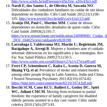
http://www.scielo.br/pdf/reeusp/v43n3/en_a16v43n3.pdf
.
Nardi E, dos Santos L, de Oliveira M, Sawada NO
.
Dificuldades dos cuidadores familiares no cuidar de um idoso
dependente no domicílio. Ciên Cuid Saúde 2012;11(1):98-
105.
http://www.revenf.bvs.br/pdf/ccs/v11n1/13.pdf
.
Araújo IM, Paul C, Martins MM
. Cuidar de idosos
dependentes no domicilio: desabafos de quem cuida. Ciênc
Cuid Saúde 2009;8(2):191-7.
https://www.researchgate.net/publication/240989681_Cuidar
_DOI_104025cienccuidsaudev8i28198
.
Larrañaga I, Valderrama MJ, Martín U, Begiristain JM,
Bacigalupe A, Arregi B
. Mujeres y hombres ante el cuidado
informal: diferencias en los significados y las estrategias. Rev
Fac Nac Salud Pública 2009;27(1):50-5.
http://www.scielo.org.co/pdf/rfnsp/v27n1/v27n1a09.pdf
.
Ferri CP, Schoenborn C, Kalra L, Acosta D, Guerra M,
Huang YQ, et al
. Prevalence of stroke and related burden
among older people living in Latin America, India and China.
J Neurol Neurosurg Psychiatry 2011;82(10):1074-82.
https://jnnp.bmj.com/content/jnnp/82/10/1074.full.pdf
.
Bocchi SCM, Cano KCU, Baltieri L, Godoy DC, Spiri
WC, Juliani CMCM
. Moving from reclusion to partial
freedom: the experience of family caregivers for disabled
elderly persons assisted in a day care center. Ciênc saúde
coletiva 2010;15(6):2973-81.