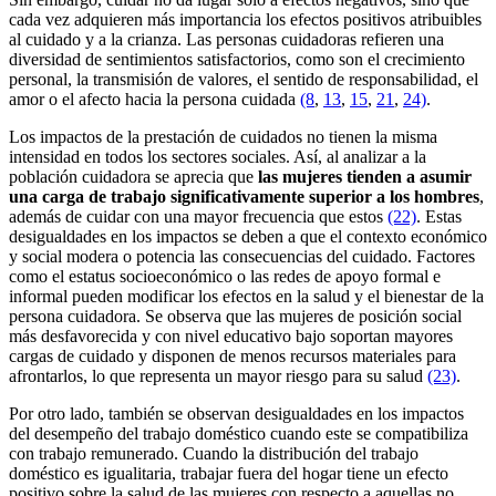
cada vez adquieren más importancia los efectos positivos atribuibles
al cuidado y a la crianza. Las personas cuidadoras refieren una
diversidad de sentimientos satisfactorios, como son el crecimiento
personal, la transmisión de valores, el sentido de responsabilidad, el
amor o el afecto hacia la persona cuidada
(8
,
13
,
15
,
21
,
24)
.
Los impactos de la prestación de cuidados no tienen la misma
intensidad en todos los sectores sociales. Así, al analizar a la
población cuidadora se aprecia que
las mujeres tienden a asumir
una carga de trabajo significativamente superior a los hombres
,
además de cuidar con una mayor frecuencia que estos
(22)
. Estas
desigualdades en los impactos se deben a que el contexto económico
y social modera o potencia las consecuencias del cuidado. Factores
como el estatus socioeconómico o las redes de apoyo formal e
informal pueden modificar los efectos en la salud y el bienestar de la
persona cuidadora. Se observa que las mujeres de posición social
más desfavorecida y con nivel educativo bajo soportan mayores
cargas de cuidado y disponen de menos recursos materiales para
afrontarlos, lo que representa un mayor riesgo para su salud
(23)
.
Por otro lado, también se observan desigualdades en los impactos
del desempeño del trabajo doméstico cuando este se compatibiliza
con trabajo remunerado. Cuando la distribución del trabajo
doméstico es igualitaria, trabajar fuera del hogar tiene un efecto
positivo sobre la salud de las mujeres con respecto a aquellas no