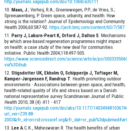
http://journals.sagepub.com/doi/10.1068/a35111
Maas, J
.; Verheij, R.A.; Groenewegen, P.P.; de Vries, S.;
Spreeuwenberg, P. Green space, urbanity, and health: How
strong is the relation? Journal of Epidemiology and Community
Health 2006;60:587-92.
https://jech.bmj.com/content/60/7/587
Parry J, Laburn-Peart K, Orford J, Dalton S
. Mechanisms
by which area-based regeneration programmes might impact
on health: a case study of the new deal for communities
initiative. Public Health 2004;118:497-505.
https://www.sciencedirect.com/science/article/pii/S003335060
via%3Dihub
Stigsdotter UK, Ekholm O, Schipperijn J, Toftager M,
Kamper-Jørgensen F, Randrup T
. Health promoting outdoor
environments - Associations between green space, and health,
health-related quality of life and stress based on a Danish
national representative survey Scandinavian Journal of Public
Health 2010; 38 (4) :411 - 417
http://journals.sagepub.com/doi/abs/10.1177/1403494810367468
url_ver=Z39.88-
2003&rfr_id=ori:rid:crossref.org&rfr_dat=cr_pub%3dpubmed#arti
Lee A
.C.K., Maheswaran R. The health benefits of urban