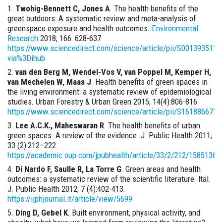
Twohig-Bennett C, Jones A
. The health benefits of the
great outdoors: A systematic review and meta-analysis of
greenspace exposure and health outcomes.
Environmental
Research
2018; 166: 628-637.
https://www.sciencedirect.com/science/article/pii/S001393511
via%3Dihub
van den Berg M, Wendel-Vos V, van Poppel M, Kemper H,
van Mechelen W, Maas J
. Health benefits of green spaces in
the living environment: a systematic review of epidemiological
studies. Urban Forestry & Urban Green 2015; 14(4):806-816.
https://www.sciencedirect.com/science/article/pii/S161886671
Lee A.C.K., Maheswaran R
. The health benefits of urban
green spaces. A review of the evidence. J. Public Health 2011;
33 (2):212–222.
https://academic.oup.com/jpubhealth/article/33/2/212/1585136
Di Nardo F, Saulle R, La Torre G
. Green areas and health
outcomes: a systematic review of the scientific literature. Ital.
J. Public Health 2012; 7 (4):402-413.
https://ijphjournal.it/article/view/5699
Ding D, Gebel K
. Built environment, physical activity, and