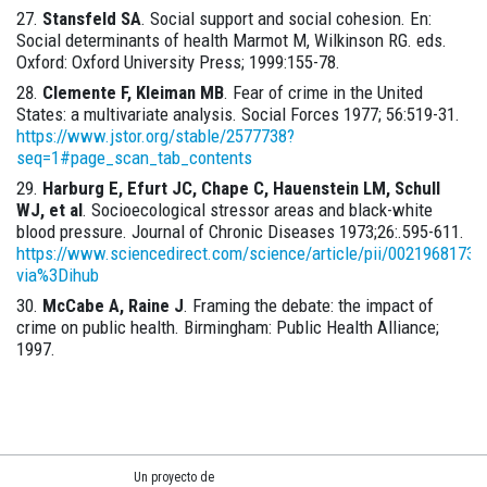
Stansfeld SA
. Social support and social cohesion. En:
Social determinants of health Marmot M, Wilkinson RG. eds.
Oxford: Oxford University Press; 1999:155-78.
Clemente F, Kleiman MB
. Fear of crime in the United
States: a multivariate analysis. Social Forces 1977; 56:519-31.
https://www.jstor.org/stable/2577738?
seq=1#page_scan_tab_contents
Harburg E, Efurt JC, Chape C, Hauenstein LM, Schull
WJ, et al
. Socioecological stressor areas and black-white
blood pressure. Journal of Chronic Diseases 1973;26:.595-611.
https://www.sciencedirect.com/science/article/pii/0021968173
via%3Dihub
McCabe A, Raine J
. Framing the debate: the impact of
crime on public health. Birmingham: Public Health Alliance;
1997.
Un proyecto de