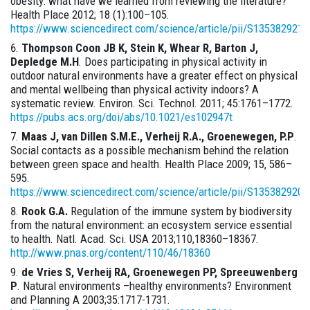
obesity: what have we learned from reviewing the literature?
Health Place 2012; 18 (1):100–105.
https://www.sciencedirect.com/science/article/pii/S135382921
Thompson Coon JB K, Stein K, Whear R, Barton J,
Depledge M.H
. Does participating in physical activity in
outdoor natural environments have a greater effect on physical
and mental wellbeing than physical activity indoors? A
systematic review. Environ. Sci. Technol. 2011; 45:1761–1772.
https://pubs.acs.org/doi/abs/10.1021/es102947t
Maas J, van Dillen S.M.E., Verheij R.A., Groenewegen, P.P
.
Social contacts as a possible mechanism behind the relation
between green space and health. Health Place 2009; 15, 586–
595.
https://www.sciencedirect.com/science/article/pii/S135382920
Rook G.A.
Regulation of the immune system by biodiversity
from the natural environment: an ecosystem service essential
to health. Natl. Acad. Sci. USA 2013;110,18360–18367.
http://www.pnas.org/content/110/46/18360
de Vries S, Verheij RA, Groenewegen PP, Spreeuwenberg
P
. Natural environments –healthy environments? Environment
and Planning A 2003;35:1717-1731.