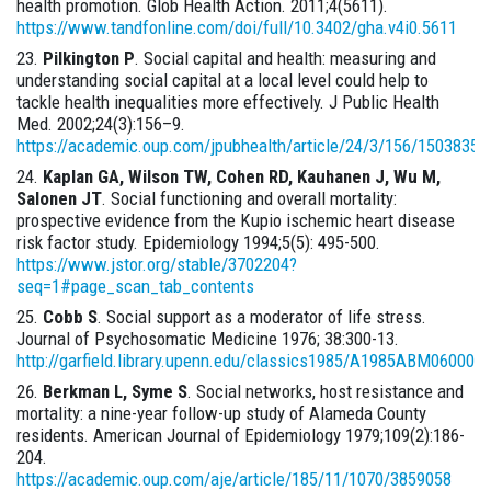
health promotion. Glob Health Action. 2011;4(5611).
https://www.tandfonline.com/doi/full/10.3402/gha.v4i0.5611
Pilkington P
. Social capital and health: measuring and
understanding social capital at a local level could help to
tackle health inequalities more effectively. J Public Health
Med. 2002;24(3):156–9.
https://academic.oup.com/jpubhealth/article/24/3/156/1503835
Kaplan GA, Wilson TW, Cohen RD, Kauhanen J, Wu M,
Salonen JT
. Social functioning and overall mortality:
prospective evidence from the Kupio ischemic heart disease
risk factor study. Epidemiology 1994;5(5): 495-500.
https://www.jstor.org/stable/3702204?
seq=1#page_scan_tab_contents
Cobb S
. Social support as a moderator of life stress.
Journal of Psychosomatic Medicine 1976; 38:300-13.
http://garfield.library.upenn.edu/classics1985/A1985ABM0600001
Berkman L, Syme S
. Social networks, host resistance and
mortality: a nine-year follow-up study of Alameda County
residents. American Journal of Epidemiology 1979;109(2):186-
204.
https://academic.oup.com/aje/article/185/11/1070/3859058