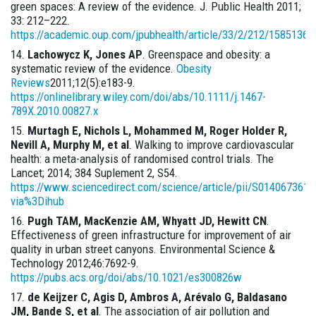
green spaces: A review of the evidence. J. Public Health 2011;
33: 212–222.
https://academic.oup.com/jpubhealth/article/33/2/212/1585136
Lachowycz K
, Jones AP
. Greenspace and obesity: a
systematic review of the evidence.
Obesity
Reviews
2011;12(5):e183-9.
https://onlinelibrary.wiley.com/doi/abs/10.1111/j.1467-
789X.2010.00827.x
Murtagh E, Nichols L, Mohammed M, Roger Holder R,
Nevill A, Murphy M, et al
. Walking to improve cardiovascular
health: a meta-analysis of randomised control trials. The
Lancet; 2014; 384 Suplement 2, S54.
https://www.sciencedirect.com/science/article/pii/S014067361
via%3Dihub
Pugh TAM, MacKenzie AM, Whyatt JD, Hewitt CN
.
Effectiveness of green infrastructure for improvement of air
quality in urban street canyons. Environmental Science &
Technology 2012;46:7692-9.
https://pubs.acs.org/doi/abs/10.1021/es300826w
de Keijzer C, Agis D, Ambros A, Arévalo G, Baldasano
JM, Bande S, et al
. The association of air pollution and