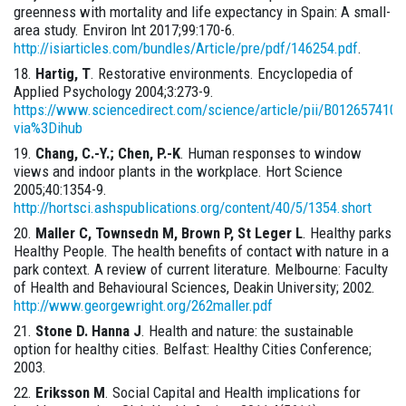
greenness with mortality and life expectancy in Spain: A small-
area study. Environ Int 2017;99:170-6.
http://isiarticles.com/bundles/Article/pre/pdf/146254.pdf
.
Hartig, T
. Restorative environments. Encyclopedia of
Applied Psychology 2004;3:273-9.
https://www.sciencedirect.com/science/article/pii/B012657410
via%3Dihub
Chang, C.-Y.; Chen, P.-K
. Human responses to window
views and indoor plants in the workplace. Hort Science
2005;40:1354-9.
http://hortsci.ashspublications.org/content/40/5/1354.short
Maller C, Townsedn M, Brown P, St Leger L
. Healthy parks
Healthy People. The health benefits of contact with nature in a
park context. A review of current literature. Melbourne: Faculty
of Health and Behavioural Sciences, Deakin University; 2002.
http://www.georgewright.org/262maller.pdf
Stone D. Hanna J
. Health and nature: the sustainable
option for healthy cities. Belfast: Healthy Cities Conference;
2003.
Eriksson M
. Social Capital and Health implications for