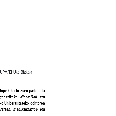
n UPV/EHUko Bizkaia
lupek
hartu zuen parte, eta
agnostikoko dinamikak eta
ko Unibertsitateko doktorea
eratzen: medikalizazioa eta