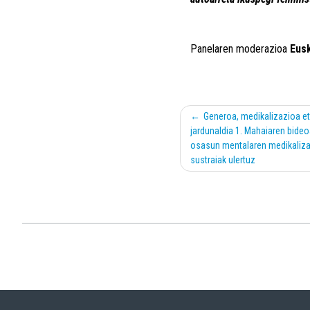
Panelaren moderazioa
Eus
Post
Generoa, medikalizazioa e
navigation
jardunaldia 1. Mahaiaren bid
osasun mentalaren medikaliza
sustraiak ulertuz