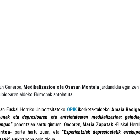
2an Generoa,
Medikalizazioa eta Osasun Mentala
jardunaldia egin ze
ubidearen aldeko Ekimenak antolatuta.
ian Euskal Herriko Unibertsitateko
OPIK
ikerketa-taldeko
Amaia Baciga
sunak eta depresioaren eta antsietatearen medikalizazioa: gaindi
engan
“
ponentzian sartu gintuen. Ondoren,
María Zapatak
-Euskal Herri
entea-
parte hartu zuen, eta
“
Esperientziak depresioetatik errekup
tatik
“
aurkezpena egin zigun.