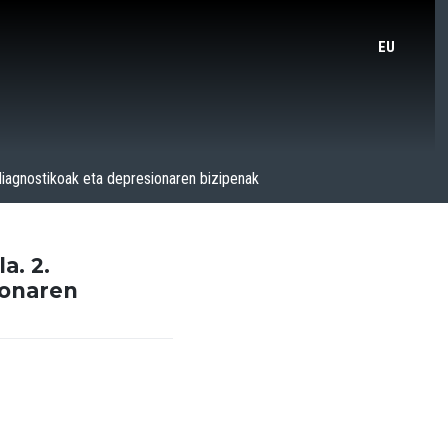
EU
diagnostikoak eta depresionaren bizipenak
a. 2.
ionaren