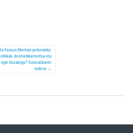
ta Osasun Mentala jardunaldia.
olitikak, desmedikamentua eta
r egin dezakegu? Solasaldiaren
bideoa