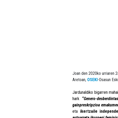
Joan den 2020ko urriaren 
Aretoan,
OSEKI
-Osasun Esk
Jardunaldiko bigarren maha
hark
“
Genero-desberdinta
gainpreskripzioa emakume
eta
ikertzaile independ
autoarreta ikuspegi feminis