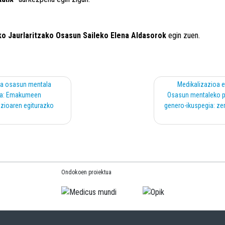
ko Jaurlaritzako Osasun Saileko Elena Aldasorok
egin zuen.
ta osasun mentala
Medikalizazioa e
eoa: Emakumeen
Osasun mentaleko p
zioaren egiturazko
genero-ikuspegia: ze
Ondokoen proiektua