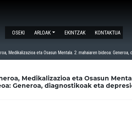
OSEKI
ARLOAK
EKINTZAK
KONTAKTUA
roa, Medikalizazioa eta Osasun Mentala. 2. mahaiaren bideoa: Generoa, 
neroa, Medikalizazioa eta Osasun Mental
oa: Generoa, diagnostikoak eta depres