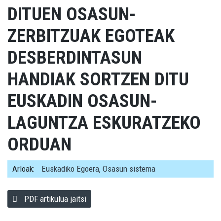
DITUEN OSASUN-
ZERBITZUAK EGOTEAK
DESBERDINTASUN
HANDIAK SORTZEN DITU
EUSKADIN OSASUN-
LAGUNTZA ESKURATZEKO
ORDUAN
Arloak:
Euskadiko Egoera
,
Osasun sistema
PDF artikulua jaitsi