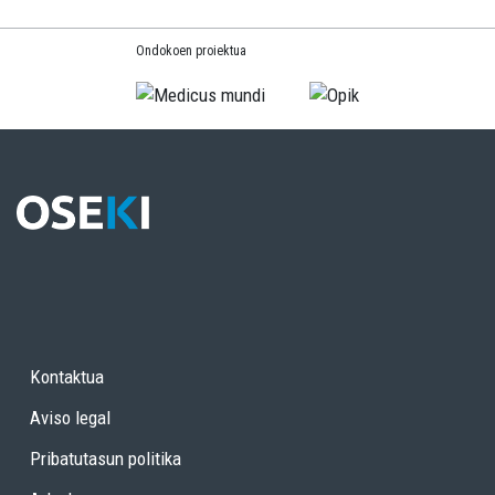
Ondokoen proiektua
Kontaktua
Aviso legal
Pribatutasun politika