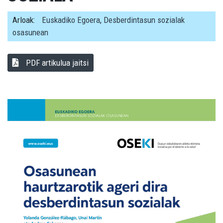
Arloak:
Euskadiko Egoera
,
Desberdintasun sozialak
osasunean
PDF artikulua jaitsi