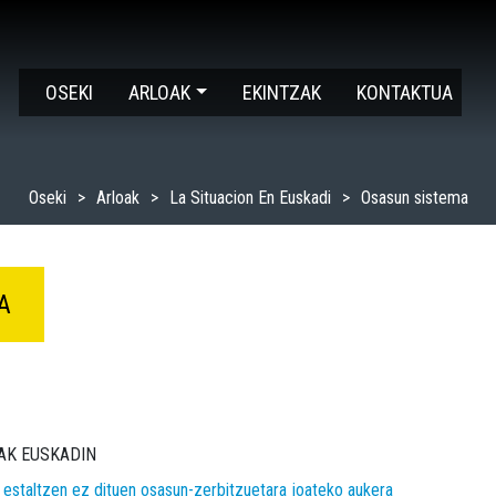
OSEKI
ARLOAK
EKINTZAK
KONTAKTUA
Oseki
Arloak
La Situacion En Euskadi
Osasun sistema
A
AK EUSKADIN
t estaltzen ez dituen osasun-zerbitzuetara joateko aukera