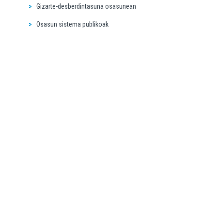
Gizarte-desberdintasuna osasunean
Osasun sistema publikoak