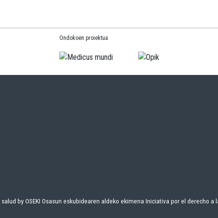
Ondokoen proiektua
 salud
by
OSEKI Osasun eskubidearen aldeko ekimena Iniciativa por el derecho a l