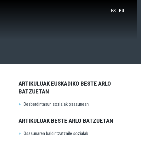
ES
EU
ARTIKULUAK EUSKADIKO BESTE ARLO
BATZUETAN
Desberdintasun sozialak osasunean
ARTIKULUAK BESTE ARLO BATZUETAN
Osasunaren baldintzatzaile sozialak