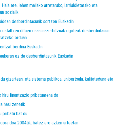
ala ere, lehen mailako arretarako, larrialdietarako eta
n sozialik
bidean desberdintasunik sortzen Euskadin.
ki estaltzen dituen osasun-zerbitzuak egoteak desberdintasun
uratzeko orduan
ientzat berdina Euskadin
o aukeran ez da desberdintasunik Euskadin
du gizartean, eta sistema publikoa, unibertsala, kalitateduna eta
 hiru finantzazio pribatuarena da
ia hasi zenetik
u pribatu bat du
gora doa 2004tik, batez ere azken urteetan