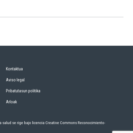
Kontaktua
Aviso legal
Pribatutasun politika
Arloak
a salud
se rige bajo licencia
Creative Commons Reconocimiento-