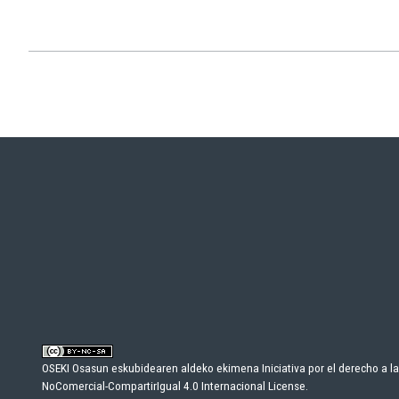
OSEKI Osasun eskubidearen aldeko ekimena Iniciativa por el derecho a la
NoComercial-CompartirIgual 4.0 Internacional License
.